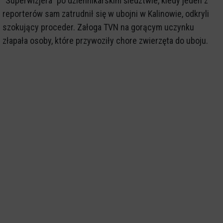
"Superwizjera" po dziennikarskim śledztwie, kiedy jeden z
reporterów sam zatrudnił się w ubojni w Kalinowie, odkryli
szokujący proceder. Załoga TVN na gorącym uczynku
złapała osoby, które przywoziły chore zwierzęta do uboju.