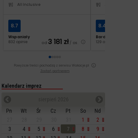
All Inclusive
All Inclusive
8.7
8.4
Wspaniały
Bardzo dobry
3 181
zł
2
832 opinie
129 opinii
od
/ os.
od
Powyższe treści pochodzą z serwisu Wakacje.pl
Zostań partnerem
Kalendarz imprez
sierpień 2026
Pn
Wt
Śr
Cz
Pt
So
Nd
27
28
29
30
31
1
2
3
4
5
6
7
8
9