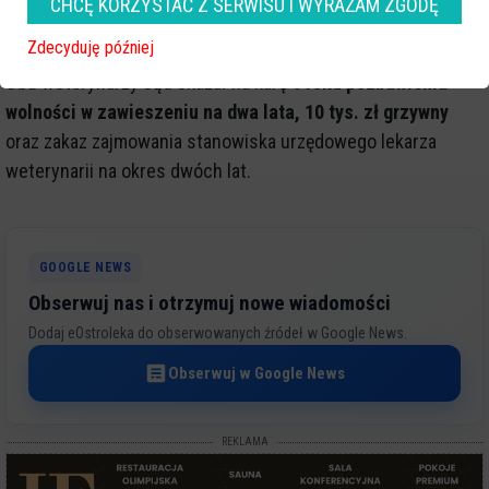
CHCĘ KORZYSTAĆ Z SERWISU I WYRAŻAM ZGODĘ
zdrowia zwierząt lub z innych względów nienadającego się
do spożycia przez ludzi.
Zdecyduję później
Obu weterynarzy sąd skazał na karę
1 roku pozbawienia
wolności w zawieszeniu na dwa lata, 10 tys. zł grzywny
oraz zakaz zajmowania stanowiska urzędowego lekarza
weterynarii na okres dwóch lat.
GOOGLE NEWS
Obserwuj nas i otrzymuj nowe wiadomości
Dodaj eOstroleka do obserwowanych źródeł w Google News.
Obserwuj w Google News
REKLAMA