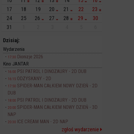
10
11
12
13
14
15
16
17
18
19
20
21
22
23
24
25
26
27
28
29
30
31
1
2
3
4
5
6
Dzisiaj:
Wydarzenia
Dionizje 2026
17:30
Kino JANTAR
PSI PATROL I DINOZAURY - 2D DUB
16:00
ODZYSKANY - 2D
16:15
SPIDER-MAN CAŁKIEM NOWY DZIEŃ - 2D
17:50
DUB
PSI PATROL I DINOZAURY - 2D DUB
18:00
SPIDER-MAN CAŁKIEM NOWY DZIEŃ - 3D
20:00
NAP
ICE CREAM MAN - 2D NAP
20:30
zgłoś wydarzenie