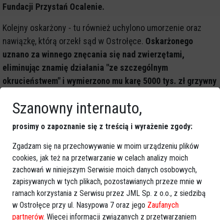
Fundacji Przystań Ocalenie.
Kolejny oskarżony - tu również uchylono umorzenie oraz
nawiązkę, którą orzekł sąd w Ostrołęce.
Oskarżonego
uznano za winnego znęcania się nad zwierzętami,
eliminując znamię działania "ze szczególnym
okrucieństwem" i wymierzono mu karę 5000 tys. zł grzywny
oraz 2 tys. zł nawiązki na rzecz Fundacji Przystań
Szanowny internauto,
Ocalenie.
W kolejnym punkcie wyeliminowano znamię
działania "ze szczególnym okrucieństwem" z opisu czynów
prosimy o zapoznanie się z treścią i wyrażenie zgody:
czterech oskarżonych.
Zgadzam się na przechowywanie w moim urządzeniu plików
Komisja Europejska ujawnia: mięso
cookies, jak też na przetwarzanie w celach analizy moich
z Kalinowa w 14 krajach Europy!
zachowań w niniejszym Serwisie moich danych osobowych,
zapisywanych w tych plikach, pozostawianych przeze mnie w
ramach korzystania z Serwisu przez JML Sp. z o.o., z siedzibą
w Ostrołęce przy ul. Nasypowa 7 oraz jego
Zaufanych
partnerów
. Więcej informacji związanych z przetwarzaniem