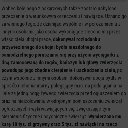
Wobec kolejnego z oskarżonych także zostało uchylone
orzeczenie o warunkowym orzeczeniu i nawiązce. Uznano go
za winnego tego, że działając wspólnie i w porozumieniu z
innymi osobami, jako osoba wykonujące zlecone mu przez
właściciela ubojni prace,
dokonywał rozładunku
przywiezionego do ubojni bydła niezdolnego do
samodzielnego poruszania się przy użyciu wyciągarki z
liną zamocowaną do rogów, kończyn lub głowy zwierzęcia
powodując jego zbędne cierpienie i uszkodzenia ciała
, po
czym wspólnie z innymi osobami dokonywał uboju bydła w
sposób niehumanitarny polegający m.in. na podciąganiu na
linie za jedną nogę żywego zwierzęcia przed ogłuszeniem go
oraz na nieizolowaniu w odrębnym pomieszczeniu zwierząt
ogłuszanych i wykrwawiających się, zwiększając tym
cierpienia fizyczne i psychiczne zwierząt.
Wymierzono mu
karę 10 tys. zł grzywny oraz 5 tys. zł nawiązki na rzecz