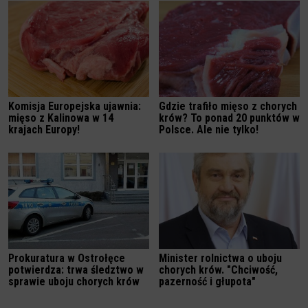
Komisja Europejska ujawnia:
Gdzie trafiło mięso z chorych
mięso z Kalinowa w 14
krów? To ponad 20 punktów w
krajach Europy!
Polsce. Ale nie tylko!
Prokuratura w Ostrołęce
Minister rolnictwa o uboju
potwierdza: trwa śledztwo w
chorych krów. "Chciwość,
sprawie uboju chorych krów
pazerność i głupota"