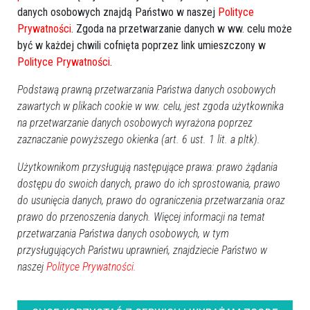
Weterynarze skazani. Działali "na
danych osobowych znajdą Państwo w naszej
Polityce
szkodę interesu publicznego"
Prywatności
. Zgoda na przetwarzanie danych w ww. celu może
być w każdej chwili cofnięta poprzez link umieszczony w
Uchylono też orzeczenie o umorzeniu postępowania i
Polityce Prywatności
.
nawiązce wobec dwóch lekarzy weterynarii. Sąd Apelacyjny
w Białymstoku uznał ich za winnych tego, że w okresie od
Podstawą prawną przetwarzania Państwa danych osobowych
zawartych w plikach cookie w ww. celu, jest zgoda użytkownika
lipca 2018 r. do 14 stycznia 2019 r.,
działając w celu
na przetwarzanie danych osobowych wyrażona poprzez
osiągnięcia korzyści majątkowej
, nie dopełnił obowiązków,
zaznaczanie powyższego okienka (art. 6 ust. 1 lit. a pltk).
doprowadzając do uboju nienadającego się do tego bydła, tj.
chorego oraz leżącego, a także udostępniając osobom
Użytkownikom przysługują następujące prawa: prawo żądania
nieuprawnionym okrągłą pieczęć do znakowania
dostępu do swoich danych, prawo do ich sprostowania, prawo
do usunięcia danych, prawo do ograniczenia przetwarzania oraz
kontrolowanego mięsa, którą mógł dysponować wyłącznie
prawo do przenoszenia danych. Więcej informacji na temat
lekarz weterynarii.
Sąd uznał, że lekarze działali w ten
przetwarzania Państwa danych osobowych, w tym
sposób na szkodę interesu publicznego poprzez
przysługujących Państwu uprawnień, znajdziecie Państwo w
umożliwienie wprowadzenia do obrotu i spożycia przez
naszej
Polityce Prywatności.
ludzi mięsa będącego niebezpieczną żywnością,
stanowiącego zagrożenie dla zdrowia publicznego lub dla