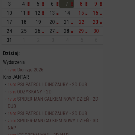
3
4
5
6
7
8
9
10
11
12
13
14
15
16
17
18
19
20
21
22
23
24
25
26
27
28
29
30
31
1
2
3
4
5
6
Dzisiaj:
Wydarzenia
Dionizje 2026
17:30
Kino JANTAR
PSI PATROL I DINOZAURY - 2D DUB
16:00
ODZYSKANY - 2D
16:15
SPIDER-MAN CAŁKIEM NOWY DZIEŃ - 2D
17:50
DUB
PSI PATROL I DINOZAURY - 2D DUB
18:00
SPIDER-MAN CAŁKIEM NOWY DZIEŃ - 3D
20:00
NAP