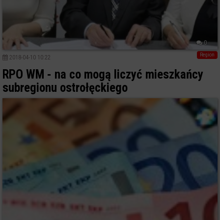
0
Region
2018-04-10 10:22
RPO WM - na co mogą liczyć mieszkańcy
subregionu ostrołęckiego