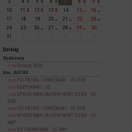
3
4
5
6
7
8
9
10
11
12
13
14
15
16
17
18
19
20
21
22
23
24
25
26
27
28
29
30
31
1
2
3
4
5
6
Dzisiaj:
Wydarzenia
Dionizje 2026
17:30
Kino JANTAR
PSI PATROL I DINOZAURY - 2D DUB
16:00
ODZYSKANY - 2D
16:15
SPIDER-MAN CAŁKIEM NOWY DZIEŃ - 2D
17:50
DUB
PSI PATROL I DINOZAURY - 2D DUB
18:00
SPIDER-MAN CAŁKIEM NOWY DZIEŃ - 3D
20:00
NAP
ICE CREAM MAN - 2D NAP
20:30