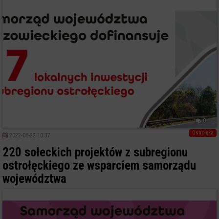
0
Ostrołęka
2022-06-22 10:37
220 sołeckich projektów z subregionu
ostrołęckiego ze wsparciem samorządu
województwa