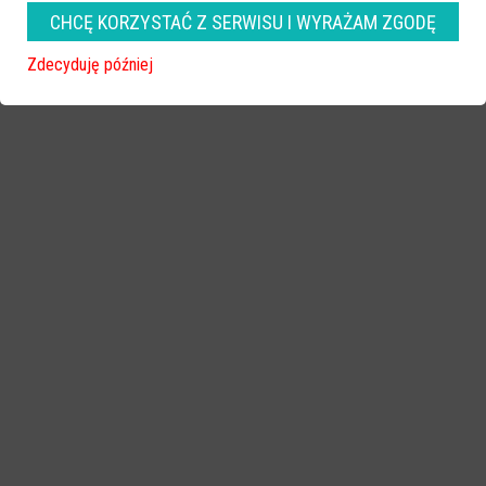
2021-01-08 13:37
CHCĘ KORZYSTAĆ Z SERWISU I WYRAŻAM ZGODĘ
Zdecyduję później