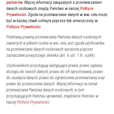
partnerów
. Więcej informacji związanych z przetwarzaniem
danych osobowych znajdą Państwo w naszej
Polityce
0
Prywatności
. Zgoda na przetwarzanie danych w ww. celu może
Powiat ostrołecki
2021-07-21 10:31
być w każdej chwili cofnięta poprzez link umieszczony w
Miliony dla subregionu ostrołęckiego. Taki
Polityce Prywatności
.
jest plan na 2021 rok [ZDJĘCIA]
Podstawą prawną przetwarzania Państwa danych osobowych
zawartych w plikach cookie w ww. celu, jest zgoda użytkownika
na przetwarzanie danych osobowych wyrażona poprzez
zaznaczanie powyższego okienka (art. 6 ust. 1 lit. a pltk).
Użytkownikom przysługują następujące prawa: prawo żądania
dostępu do swoich danych, prawo do ich sprostowania, prawo
do usunięcia danych, prawo do ograniczenia przetwarzania oraz
prawo do przenoszenia danych. Więcej informacji na temat
przetwarzania Państwa danych osobowych, w tym
przysługujących Państwu uprawnień, znajdziecie Państwo w
naszej
Polityce Prywatności.
12
Ostrołęka