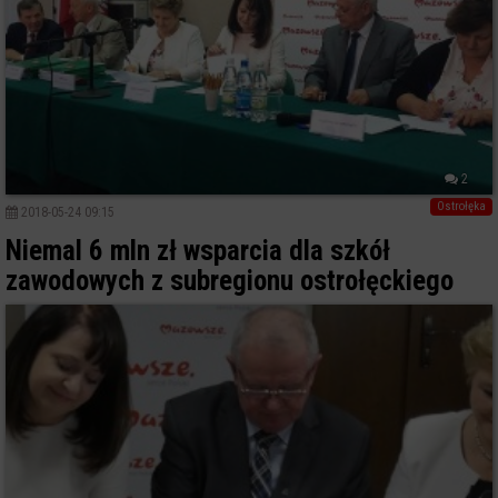
2
Ostrołęka
2018-05-24 09:15
Niemal 6 mln zł wsparcia dla szkół
zawodowych z subregionu ostrołęckiego