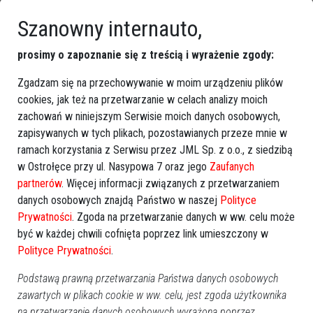
ogrzewany namiot. Zobacz, gdzie
Szanowny internauto,
prosimy o zapoznanie się z treścią i wyrażenie zgody:
Zgadzam się na przechowywanie w moim urządzeniu plików
cookies, jak też na przetwarzanie w celach analizy moich
zachowań w niniejszym Serwisie moich danych osobowych,
zapisywanych w tych plikach, pozostawianych przeze mnie w
ramach korzystania z Serwisu przez JML Sp. z o.o., z siedzibą
w Ostrołęce przy ul. Nasypowa 7 oraz jego
Zaufanych
partnerów
. Więcej informacji związanych z przetwarzaniem
17
danych osobowych znajdą Państwo w naszej
Polityce
Ostrołęka
Prywatności
. Zgoda na przetwarzanie danych w ww. celu może
2026-01-30 21:40
być w każdej chwili cofnięta poprzez link umieszczony w
Zmiany w pracy Urzędu Miasta Ostrołęki.
Polityce Prywatności
.
Kiedy urzędnicy będą mieli wolne?
Podstawą prawną przetwarzania Państwa danych osobowych
zawartych w plikach cookie w ww. celu, jest zgoda użytkownika
na przetwarzanie danych osobowych wyrażona poprzez