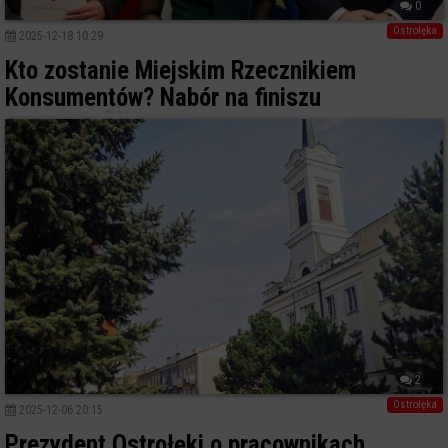
0
Ostrołęka
2025-12-18 10:29
Kto zostanie Miejskim Rzecznikiem
Konsumentów? Nabór na finiszu
2
Ostrołęka
2025-12-06 20:15
Prezydent Ostrołęki o pracownikach