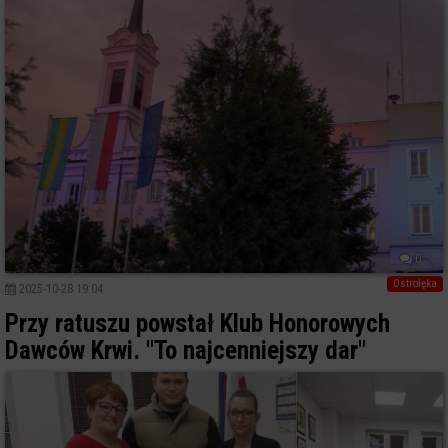
0
Ostrołęka
2025-10-28 19:04
Przy ratuszu powstał Klub Honorowych
Dawców Krwi. "To najcenniejszy dar"