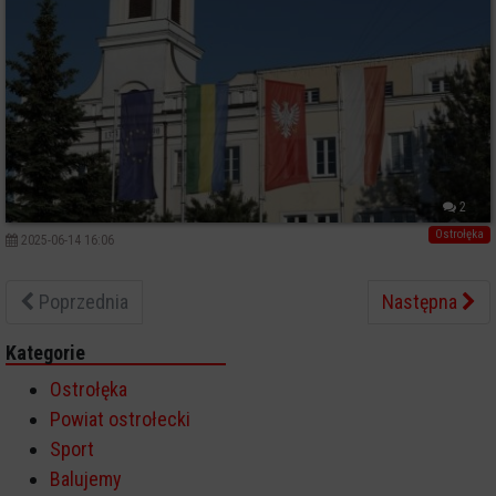
2
Ostrołęka
2025-06-14 16:06
Poprzednia
Następna
Kategorie
Ostrołęka
Powiat ostrołecki
Sport
Balujemy