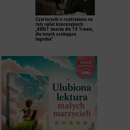
Czartoryski o rozkładaniu na
raty opłat koncesyjnych:
„KRRiT twarda dla TV Trwam,
dla innych szokująco
łagodna”