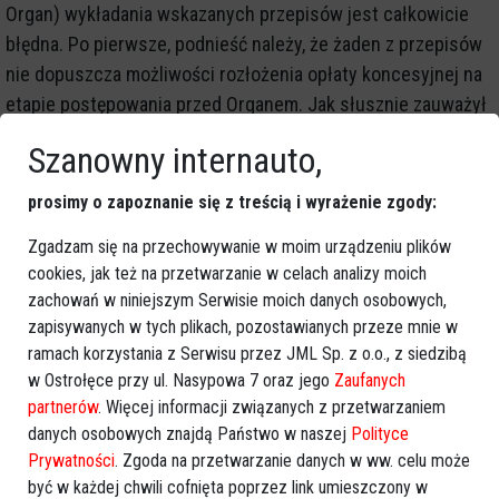
Organ) wykładania wskazanych przepisów jest całkowicie
błędna. Po pierwsze, podnieść należy, że żaden z przepisów
nie dopuszcza możliwości rozłożenia opłaty koncesyjnej na
etapie postępowania przed Organem. Jak słusznie zauważył
to WSA, możliwe jest to dopiero po uzyskaniu prawa
Szanowny internauto,
podmiotowego, czyli decyzji koncesyjnej. Z tego płynie zaś
kolejny wniosek, że opłata ta, mająca charakter podatku,
prosimy o zapoznanie się z treścią i wyrażenie zgody:
podlega osobnemu reżimowi określonemu w ustawie
Zgadzam się na przechowywanie w moim urządzeniu plików
Ordynacja podatkowa, który nie ma zastosowania w
cookies, jak też na przetwarzanie w celach analizy moich
postępowaniu koncesyjnym. (...)
zachowań w niniejszym Serwisie moich danych osobowych,
zapisywanych w tych plikach, pozostawianych przeze mnie w
Drugą zatem przesłanką pozostaje ważny interes podatnika.
ramach korzystania z Serwisu przez JML Sp. z o.o., z siedzibą
Skoro mamy do czynienia z opłatą, czyli wartością pieniężną,
w Ostrołęce przy ul. Nasypowa 7 oraz jego
Zaufanych
na interes podatnika bez wątpienia składać się będzie
partnerów
. Więcej informacji związanych z przetwarzaniem
danych osobowych znajdą Państwo w naszej
Polityce
możliwość poniesienia tejże opłaty przez podatnika -
Prywatności
. Zgoda na przetwarzanie danych w ww. celu może
koncesjonariusza. Wyciągnąć można wobec tego wniosek,
być w każdej chwili cofnięta poprzez link umieszczony w
że rozłożenie przez Organ opłaty koncesyjnej na raty