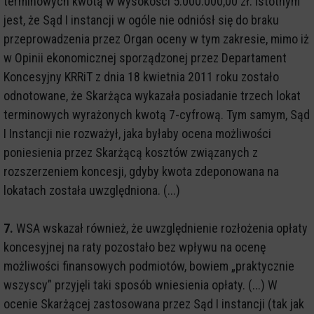
terminowych kwotą w wysokości 5.000.000,00 zł. Istotnym
jest, że Sąd I instancji w ogóle nie odniósł się do braku
przeprowadzenia przez Organ oceny w tym zakresie, mimo iż
w Opinii ekonomicznej sporządzonej przez Departament
Koncesyjny KRRiT z dnia 18 kwietnia 2011 roku zostało
odnotowane, że Skarżąca wykazała posiadanie trzech lokat
terminowych wyrażonych kwotą 7-cyfrową. Tym samym, Sąd
I Instancji nie rozważył, jaka byłaby ocena możliwości
poniesienia przez Skarżącą kosztów związanych z
rozszerzeniem koncesji, gdyby kwota zdeponowana na
lokatach została uwzględniona. (...)
7.
WSA wskazał również, że uwzględnienie rozłożenia opłaty
koncesyjnej na raty pozostało bez wpływu na ocenę
możliwości finansowych podmiotów, bowiem „praktycznie
wszyscy” przyjęli taki sposób wniesienia opłaty. (...) W
ocenie Skarżącej zastosowana przez Sąd I instancji (tak jak