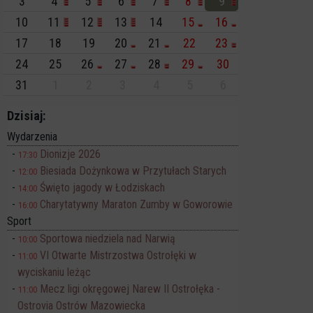
3
4
5
6
7
8
9
10
11
12
13
14
15
16
17
18
19
20
21
22
23
24
25
26
27
28
29
30
31
1
2
3
4
5
6
Dzisiaj:
Wydarzenia
Dionizje 2026
17:30
Biesiada Dożynkowa w Przytułach Starych
12:00
Święto jagody w Łodziskach
14:00
Charytatywny Maraton Zumby w Goworowie
16:00
Sport
Sportowa niedziela nad Narwią
10:00
VI Otwarte Mistrzostwa Ostrołęki w
11:00
wyciskaniu leżąc
Mecz ligi okręgowej Narew II Ostrołęka -
11:00
Ostrovia Ostrów Mazowiecka