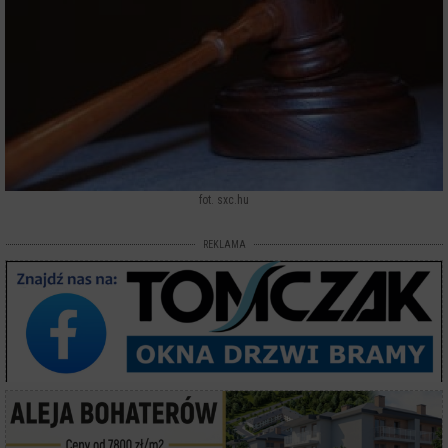
fot. sxc.hu
REKLAMA