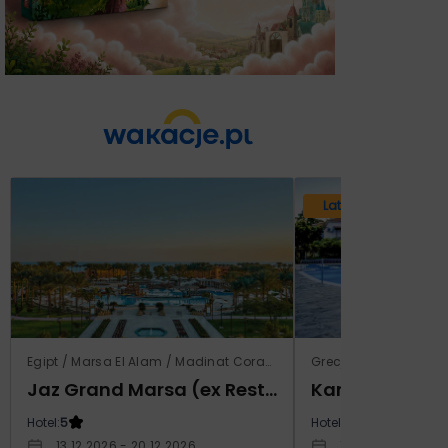
Lato 2026
Egipt / Marsa El Alam / Madinat Coraya
Grecja / Samos / Vo
Jaz Grand Marsa (ex Resta Grand Resort)
Kampos Villag
Hotel:
5
Hotel:
3.5
13.12.2026 - 20.12.2026
10.10.2026 - 17.1