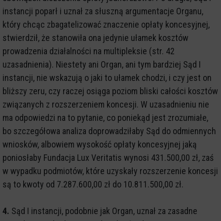
instancji poparł i uznał za słuszną argumentacje Organu,
który chcąc zbagatelizować znaczenie opłaty koncesyjnej,
stwierdził, że stanowiła ona jedynie ułamek kosztów
prowadzenia działalności na multipleksie (str. 42
uzasadnienia). Niestety ani Organ, ani tym bardziej Sąd I
instancji, nie wskazują o jaki to ułamek chodzi, i czy jest on
bliższy zeru, czy raczej osiąga poziom bliski całości kosztów
związanych z rozszerzeniem koncesji. W uzasadnieniu nie
ma odpowiedzi na to pytanie, co poniekąd jest zrozumiałe,
bo szczegółowa analiza doprowadziłaby Sąd do odmiennych
wniosków, albowiem wysokość opłaty koncesyjnej jaką
poniosłaby Fundacja Lux Veritatis wynosi 431.500,00 zł, zaś
w wypadku podmiotów, które uzyskały rozszerzenie koncesji
są to kwoty od 7.287.600,00 zł do 10.811.500,00 zł.
4.
Sąd I instancji, podobnie jak Organ, uznał za zasadne