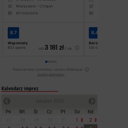
Warszawa - Chopin
Warszawa - Cho
All Inclusive
All Inclusive
8.7
8.4
Wspaniały
Bardzo dobry
3 181
zł
2
832 opinie
129 opinii
od
/ os.
od
Powyższe treści pochodzą z serwisu Wakacje.pl
Zostań partnerem
Kalendarz imprez
sierpień 2026
Pn
Wt
Śr
Cz
Pt
So
Nd
27
28
29
30
31
1
2