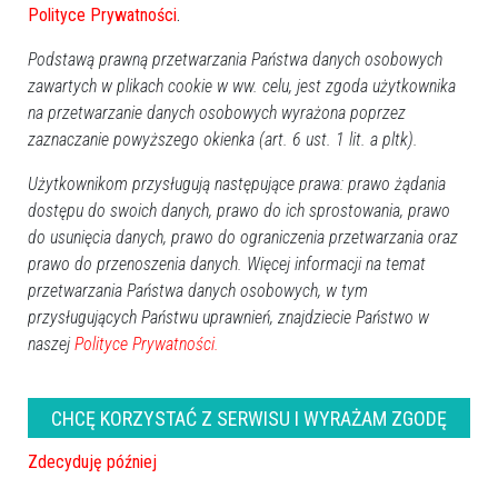
Polityce Prywatności
.
stanowi potwierdzenie zarzutów Skarżącej, że
koncesjonariusze wyłonieni w postępowaniu nie byli w
Podstawą prawną przetwarzania Państwa danych osobowych
stanie ponieść ciężaru finansowego związanego z
zawartych w plikach cookie w ww. celu, jest zgoda użytkownika
na przetwarzanie danych osobowych wyrażona poprzez
uzyskaniem koncesji, w tym uiszczenia opłaty koncesyjnej,
zaznaczanie powyższego okienka (art. 6 ust. 1 lit. a pltk).
skoro uzyskali decyzje o rozłożeniu opłaty koncesyjnej na
raty.
Użytkownikom przysługują następujące prawa: prawo żądania
dostępu do swoich danych, prawo do ich sprostowania, prawo
8.
Skarżąca obok innych wniosków zgłoszonych na wstępie
do usunięcia danych, prawo do ograniczenia przetwarzania oraz
prawo do przenoszenia danych. Więcej informacji na temat
niniejszej skargi kasacyjnej, wnosi również o wstrzymanie
przetwarzania Państwa danych osobowych, w tym
wykonania w całości Decyzji I oraz Decyzji II. Niniejszy
przysługujących Państwu uprawnień, znajdziecie Państwo w
wniosek jest zasadny z uwagi na fakt, że wykonanie obu
naszej
Polityce Prywatności.
Decyzji spowoduje trudne do odwrócenia skutki, tak prawne
jak i faktyczne.
CHCĘ KORZYSTAĆ Z SERWISU I WYRAŻAM ZGODĘ
Z powyższych zatem względów wniosek o wstrzymanie
Zdecyduję później
wykonania uznać należy za w pełni uzasadniony oraz z uwagi