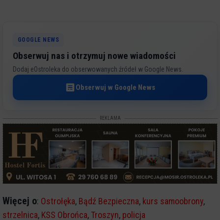
GOOGLE NEWS
Obserwuj nas i otrzymuj nowe wiadomości
Dodaj eOstroleka do obserwowanych źródeł w Google News.
Obserwuj w Google News
REKLAMA
Więcej o
:
Ostrołęka
,
Bądź Bezpieczna
,
kurs samoobrony
,
strzelnica
,
KSS Obrońca
,
Troszyn
,
policja