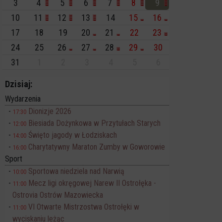
3
4
5
6
7
8
9
10
11
12
13
14
15
16
17
18
19
20
21
22
23
24
25
26
27
28
29
30
31
1
2
3
4
5
6
Dzisiaj:
Wydarzenia
Dionizje 2026
17:30
Biesiada Dożynkowa w Przytułach Starych
12:00
Święto jagody w Łodziskach
14:00
Charytatywny Maraton Zumby w Goworowie
16:00
Sport
Sportowa niedziela nad Narwią
10:00
Mecz ligi okręgowej Narew II Ostrołęka -
11:00
Ostrovia Ostrów Mazowiecka
VI Otwarte Mistrzostwa Ostrołęki w
11:00
wyciskaniu leżąc