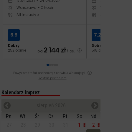
17.04.2027 - 24.04.2027
24.10.2027 - 31.1
Warszawa - Chopin
Warszawa - Cho
All Inclusive
All Inclusive
6.8
7.2
Dobry
Dobry
2 144
zł
2
252 opinie
518 opinii
od
/ os.
od
Powyższe treści pochodzą z serwisu Wakacje.pl
Zostań partnerem
Kalendarz imprez
sierpień 2026
Pn
Wt
Śr
Cz
Pt
So
Nd
27
28
29
30
31
1
2