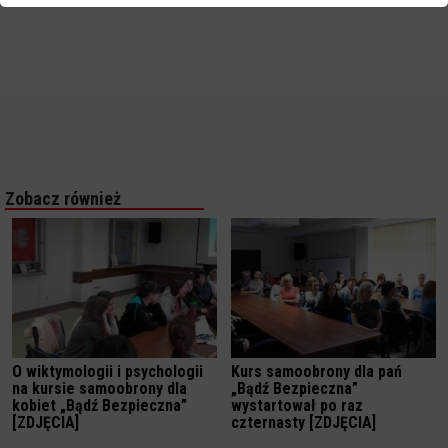
Zobacz również
O wiktymologii i psychologii
Kurs samoobrony dla pań
na kursie samoobrony dla
„Bądź Bezpieczna”
kobiet „Bądź Bezpieczna”
wystartował po raz
[ZDJĘCIA]
czternasty [ZDJĘCIA]