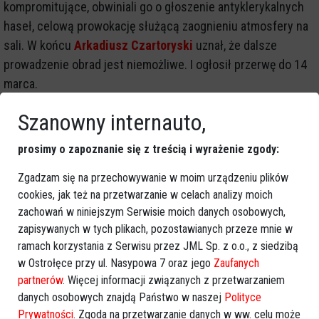
kompromitujące, obwiniali go o głoszenie antyklerykalnych
haseł, celową prowokację służącą zaognieniu atmosfery na
sali. W końcu
Arkadiusz Czartoryski
uznał, że dalsze
prowadzenie obrad jest niemożliwe. I ogłosił przerwę do 14
marca.
Szanowny internauto,
prosimy o zapoznanie się z treścią i wyrażenie zgody:
Zgadzam się na przechowywanie w moim urządzeniu plików
cookies, jak też na przetwarzanie w celach analizy moich
zachowań w niniejszym Serwisie moich danych osobowych,
zapisywanych w tych plikach, pozostawianych przeze mnie w
ramach korzystania z Serwisu przez JML Sp. z o.o., z siedzibą
w Ostrołęce przy ul. Nasypowa 7 oraz jego
Zaufanych
partnerów
. Więcej informacji związanych z przetwarzaniem
danych osobowych znajdą Państwo w naszej
Polityce
Prywatności
. Zgoda na przetwarzanie danych w ww. celu może