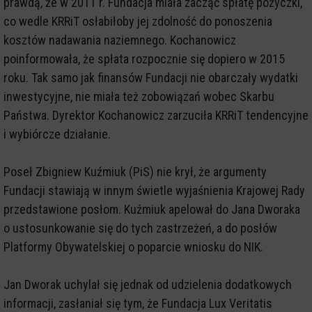
prawdą, że w 2011 r. Fundacja miała zacząć spłatę pożyczki,
co wedle KRRiT osłabiłoby jej zdolność do ponoszenia
kosztów nadawania naziemnego. Kochanowicz
poinformowała, że spłata rozpocznie się dopiero w 2015
roku. Tak samo jak finansów Fundacji nie obarczały wydatki
inwestycyjne, nie miała też zobowiązań wobec Skarbu
Państwa. Dyrektor Kochanowicz zarzuciła KRRiT tendencyjne
i wybiórcze działanie.
Poseł Zbigniew Kuźmiuk (PiS) nie krył, że argumenty
Fundacji stawiają w innym świetle wyjaśnienia Krajowej Rady
przedstawione posłom. Kuźmiuk apelował do Jana Dworaka
o ustosunkowanie się do tych zastrzeżeń, a do posłów
Platformy Obywatelskiej o poparcie wniosku do NIK.
Jan Dworak uchylał się jednak od udzielenia dodatkowych
informacji, zasłaniał się tym, że Fundacja Lux Veritatis