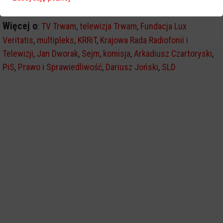
Więcej o
:
TV Trwam
,
telewizja Trwam
,
Fundacja Lux
Veritatis
,
multipleks
,
KRRiT
,
Krajowa Rada Radiofonii i
Telewizji
,
Jan Dworak
,
Sejm
,
komisja
,
Arkadiusz Czartoryski
,
PiS
,
Prawo i Sprawiedliwość
,
Dariusz Joński
,
SLD