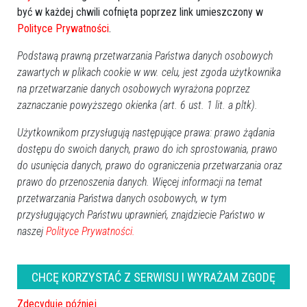
być w każdej chwili cofnięta poprzez link umieszczony w
Polityce Prywatności
.
Podstawą prawną przetwarzania Państwa danych osobowych
[źródło: Nasz Dziennik]
zawartych w plikach cookie w ww. celu, jest zgoda użytkownika
na przetwarzanie danych osobowych wyrażona poprzez
zaznaczanie powyższego okienka (art. 6 ust. 1 lit. a pltk).
GOOGLE NEWS
Użytkownikom przysługują następujące prawa: prawo żądania
Obserwuj nas i otrzymuj nowe wiadomości
dostępu do swoich danych, prawo do ich sprostowania, prawo
Dodaj eOstroleka do obserwowanych źródeł w Google News.
do usunięcia danych, prawo do ograniczenia przetwarzania oraz
prawo do przenoszenia danych. Więcej informacji na temat
Obserwuj w Google News
przetwarzania Państwa danych osobowych, w tym
przysługujących Państwu uprawnień, znajdziecie Państwo w
REKLAMA
naszej
Polityce Prywatności.
CHCĘ KORZYSTAĆ Z SERWISU I WYRAŻAM ZGODĘ
Zdecyduję później