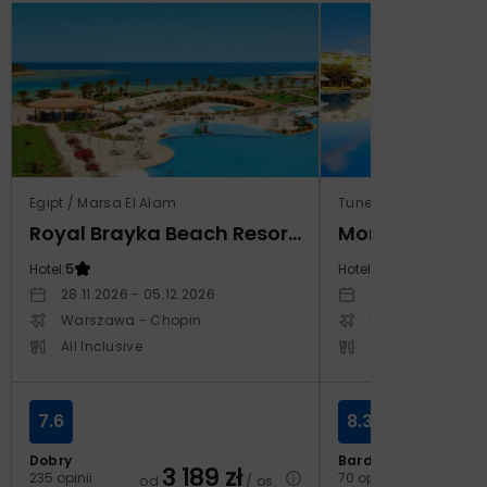
Egipt / Marsa El Alam
Tunezja / Al-Mahdijj
Royal Brayka Beach Resort (ex Zee Brayka)
Monarque El F
Hotel:
5
Hotel:
4
28.11.2026 - 05.12.2026
19.11.2026 - 26.11
Warszawa - Chopin
Warszawa - Cho
All Inclusive
All Inclusive
7.6
8.3
Dobry
Bardzo dobry
3 189
zł
2
235 opinii
70 opinii
od
/ os.
od