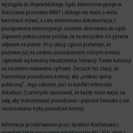
wystąpiła do Wojewódzkiego Sądu Administracyjnego w
Warszawie przeciwko KRRiT i dlatego nie może o wielu
kwestiach mówić, a cała wielotonowa dokumentacja z
postępowania koncesyjnego zostanie skierowana do sądu.
Zapewnił jednocześnie posłów, że na wszystkie ich pytania
odpowie na piśmie. Przy okazji zgłosił pretensje, że
posłowie już na siedmiu posiedzeniach różnych komisji
zajmowali się kwestią nieudzielenia Telewizji Trwam koncesji
na naziemne nadawanie cyfrowe. Zarzucił też stacji, że
transmituje posiedzenia komisji, aby „urabiać opinię
publiczną”. Jego zdaniem, jest to konflikt interesów.
Arkadiusz Czartoryski ripostował, że każdy może wejść na
salę, aby transmitować posiedzenie i poprosił Dworaka o nie
recenzowanie trybu posiedzeń komisji.
Informacje przedstawione przez dyrektor Kochanowicz
wywołały także poruszenie wśród posłów PO i SLD, choć z