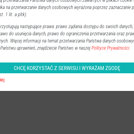
 przetwarzania Państwa danych osobowych zawartych w plikach cookie w
wanie sądu. Koniec niebezpiecznej
ika na przetwarzanie danych osobowych wyrażona poprzez zaznaczanie
t. 1 lit. a pltk).
zysługują następujące prawa: prawo żądania dostępu do swoich danych,
Region
2025-10-24 11:04
rawo do usunięcia danych, prawo do ograniczenia przetwarzania oraz pra
Policjanci z przasnyskiej drogówki zatrzymali we wtorek,
nych. Więcej informacji na temat przetwarzania Państwa danych osobowy
21 października 2025 roku, skrajnie nieodpowiedzialnego
 Państwu uprawnień, znajdziecie Państwo w naszej
Polityce Prywatności.
20-letniego kierowcę Opla, który nie tylko złamał
podstawowe zasady bezpieczeństwa, ale też zignorował
CHCĘ KORZYSTAĆ Z SERWISU I WYRAŻAM ZGODĘ
orzeczenia sądu.
iej