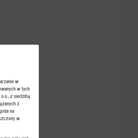
arzanie w
sywanych w tych
.o., z siedzibą
iązanych z
Zgoda na
eszczony w