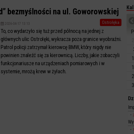
Kal
d” bezmyślności na ul. Goworowskiej
Ostrołęka
2026-04-17 13:13
To, co wydarzyło się tuż przed północą na jednej z
P
głównych ulic Ostrołęki, wykracza poza granice wyobraźni.
2
Patrol policji zatrzymał kierowcę BMW, który nigdy nie
powinien znaleźć się za kierownicą. Liczby, jakie zobaczyli
1
funkcjonariusze na urządzeniach pomiarowych i w
1
systemie, mrożą krew w żyłach.
2
3
Dz
Imp
Wy