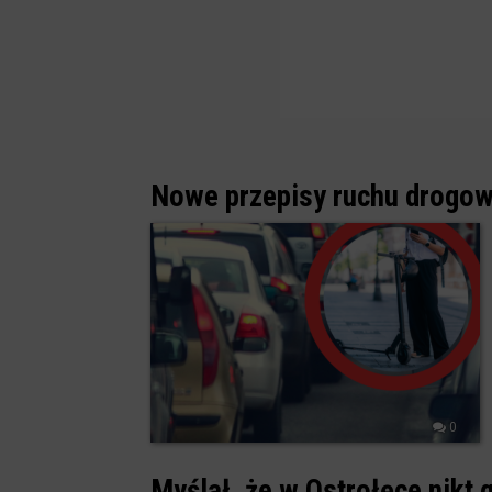
Nowe przepisy ruchu drogow
0
Myślał, że w Ostrołęce nikt 