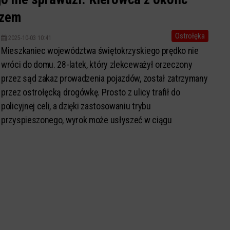
azem
Ostrołęka
2025-10-03 10:41
Mieszkaniec województwa świętokrzyskiego prędko nie
wróci do domu. 28-latek, który zlekceważył orzeczony
przez sąd zakaz prowadzenia pojazdów, został zatrzymany
przez ostrołęcką drogówkę. Prosto z ulicy trafił do
policyjnej celi, a dzięki zastosowaniu trybu
przyspieszonego, wyrok może usłyszeć w ciągu
najbliższych 48 godzin.