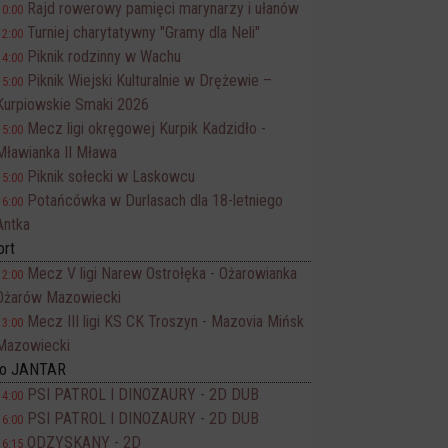
Rajd rowerowy pamięci marynarzy i ułanów
10:00
Turniej charytatywny "Gramy dla Neli"
12:00
Piknik rodzinny w Wachu
14:00
Piknik Wiejski Kulturalnie w Drężewie –
15:00
Kurpiowskie Smaki 2026
Mecz ligi okręgowej Kurpik Kadzidło -
15:00
Mławianka II Mława
Piknik sołecki w Laskowcu
15:00
Potańcówka w Durlasach dla 18-letniego
16:00
Antka
ort
Mecz V ligi Narew Ostrołęka - Ożarowianka
12:00
Ożarów Mazowiecki
Mecz III ligi KS CK Troszyn - Mazovia Mińsk
13:00
Mazowiecki
no JANTAR
PSI PATROL I DINOZAURY - 2D DUB
14:00
PSI PATROL I DINOZAURY - 2D DUB
16:00
ODZYSKANY - 2D
16:15