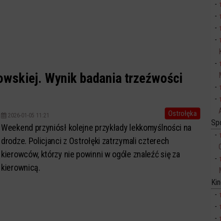
owskiej. Wynik badania trzeźwości
Ostrołęka
2026-01-05 11:21
Sp
Weekend przyniósł kolejne przykłady lekkomyślności na
drodze. Policjanci z Ostrołęki zatrzymali czterech
kierowców, którzy nie powinni w ogóle znaleźć się za
kierownicą.
Ki