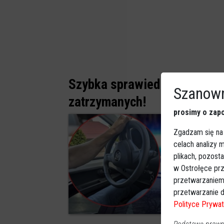
Szybka sprawiedliwość. Dw
Szanown
zatrzymanych!
prosimy o zapo
Zgadzam się na
celach analizy
plikach, pozost
w Ostrołęce prz
przetwarzaniem
przetwarzanie d
Polityce Prywat
0