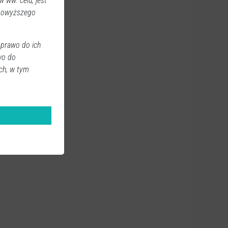
 ww. celu, jest
 powyższego
 prawo do ich
wo do
ch, w tym