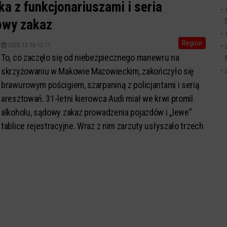
ka z funkcjonariuszami i seria
owy zakaz
Region
2025-12-16 12:11
To, co zaczęło się od niebezpiecznego manewru na
skrzyżowaniu w Makowie Mazowieckim, zakończyło się
brawurowym pościgiem, szarpaniną z policjantami i serią
aresztowań. 31-letni kierowca Audi miał we krwi promil
alkoholu, sądowy zakaz prowadzenia pojazdów i „lewe”
tablice rejestracyjne. Wraz z nim zarzuty usłyszało trzech
agresywnych kompanów.