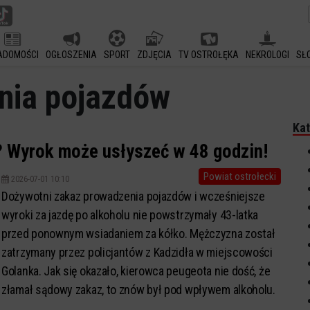
ADOMOŚCI
OGŁOSZENIA
SPORT
ZDJĘCIA
TV OSTROŁĘKA
NEKROLOGI
SŁ
nia pojazdów
Kat
? Wyrok może usłyszeć w 48 godzin!
Powiat ostrołecki
2026-07-01 10:10
Dożywotni zakaz prowadzenia pojazdów i wcześniejsze
wyroki za jazdę po alkoholu nie powstrzymały 43-latka
przed ponownym wsiadaniem za kółko. Mężczyzna został
zatrzymany przez policjantów z Kadzidła w miejscowości
Golanka. Jak się okazało, kierowca peugeota nie dość, że
złamał sądowy zakaz, to znów był pod wpływem alkoholu.