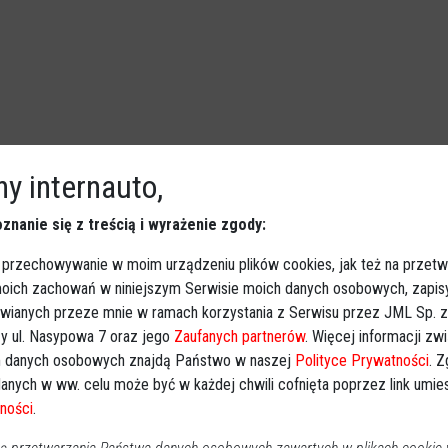
óch recydywistów drogowych
y internauto,
znanie się z treścią i wyrażenie zgody:
Ostrołęka
2025-10-30 10:32
 przechowywanie w moim urządzeniu plików cookies, jak też na przetw
Tylko jedna doba wystarczyła ostrołęckim policjantom, aby
 moich zachowań w niniejszym Serwisie moich danych osobowych, zapi
wyeliminować z ruchu drogowego dwóch skrajnie
awianych przeze mnie w ramach korzystania z Serwisu przez JML Sp. z o
nieodpowiedzialnych kierowców. Obaj mężczyźni,
y ul. Nasypowa 7 oraz jego
Zaufanych partnerów
. Więcej informacji zw
zlekceważywszy prawomocne wyroki sądu, prowadzili
 danych osobowych znajdą Państwo w naszej
Polityce Prywatności
. 
samochody pomimo orzeczonych zakazów. Teraz czekają
anych w ww. celu może być w każdej chwili cofnięta poprzez link umi
ich surowe i, co najważniejsze, bardzo szybkie
ności
.
konsekwencje.