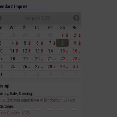
endarz imprez
sierpień 2026
n
Wt
Śr
Cz
Pt
So
Nd
7
28
29
30
31
1
2
3
4
5
6
7
8
9
0
11
12
13
14
15
16
7
18
19
20
21
22
23
4
25
26
27
28
29
30
1
1
2
3
4
5
6
isiaj:
rezy, Bale, Dancingi
Zabawa odpustowa w Brodowych Łąkach
20:00
darzenia
Dionizje 2026
17:30