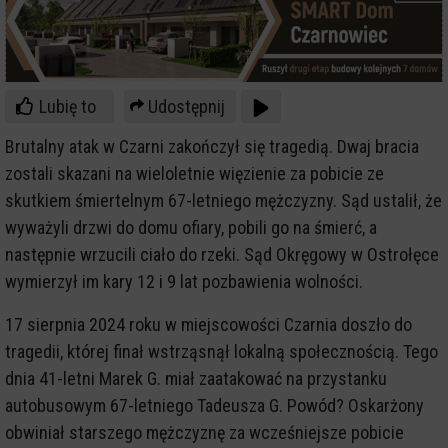
Lubię to
Udostępnij
Brutalny atak w Czarni zakończył się tragedią. Dwaj bracia
zostali skazani na wieloletnie więzienie za pobicie ze
skutkiem śmiertelnym 67-letniego mężczyzny. Sąd ustalił, że
wyważyli drzwi do domu ofiary, pobili go na śmierć, a
następnie wrzucili ciało do rzeki. Sąd Okręgowy w Ostrołęce
wymierzył im kary 12 i 9 lat pozbawienia wolności.
17 sierpnia 2024 roku w miejscowości Czarnia doszło do
tragedii, której finał wstrząsnął lokalną społecznością. Tego
dnia 41-letni Marek G. miał zaatakować na przystanku
autobusowym 67-letniego Tadeusza G. Powód? Oskarżony
obwiniał starszego mężczyznę za wcześniejsze pobicie