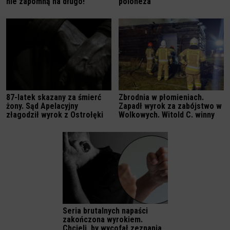
nie zapomną na długo!
poloneza
87-latek skazany za śmierć
Zbrodnia w płomieniach.
żony. Sąd Apelacyjny
Zapadł wyrok za zabójstwo w
złagodził wyrok z Ostrołęki
Wolkowych. Witold C. winny
Seria brutalnych napaści
zakończona wyrokiem.
Chcieli, by wycofał zeznania