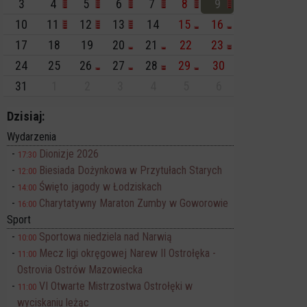
3
4
5
6
7
8
9
10
11
12
13
14
15
16
17
18
19
20
21
22
23
24
25
26
27
28
29
30
31
1
2
3
4
5
6
Dzisiaj:
Wydarzenia
Dionizje 2026
17:30
Biesiada Dożynkowa w Przytułach Starych
12:00
Święto jagody w Łodziskach
14:00
Charytatywny Maraton Zumby w Goworowie
16:00
Sport
Sportowa niedziela nad Narwią
10:00
Mecz ligi okręgowej Narew II Ostrołęka -
11:00
Ostrovia Ostrów Mazowiecka
VI Otwarte Mistrzostwa Ostrołęki w
11:00
wyciskaniu leżąc