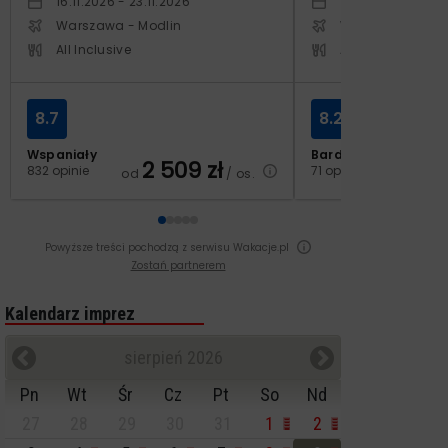
16.11.2026 - 23.11.2026
19.11.2026 - 26.11
Warszawa - Modlin
Warszawa - Cho
All Inclusive
All Inclusive
8.7
8.2
Wspaniały
Bardzo dobry
2 509
zł
2
832 opinie
71 opinii
od
/ os.
od
Powyższe treści pochodzą z serwisu Wakacje.pl
Zostań partnerem
Kalendarz imprez
sierpień 2026
Pn
Wt
Śr
Cz
Pt
So
Nd
27
28
29
30
31
1
2