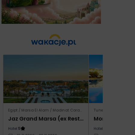
Egipt / Marsa El Alam / Madinat Coraya
Tunezja / Al-Mahdijj
Jaz Grand Marsa (ex Resta Grand Resort)
Monarque El F
Hotel:
5
Hotel:
4