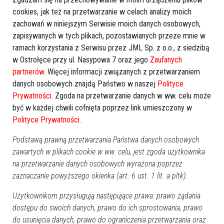
cookies, jak też na przetwarzanie w celach analizy moich
zachowań w niniejszym Serwisie moich danych osobowych,
zapisywanych w tych plikach, pozostawianych przeze mnie w
ramach korzystania z Serwisu przez JML Sp. z o.o., z siedzibą
w Ostrołęce przy ul. Nasypowa 7 oraz jego
Zaufanych
partnerów
. Więcej informacji związanych z przetwarzaniem
Więcej o
:
Brutalny atak
,
pobicie ze skutkiem śmiertelnym
,
danych osobowych znajdą Państwo w naszej
Polityce
wyrok sądu
,
próba zatarcia śladów
,
śledztwo i zatrzymanie.
Prywatności
. Zgoda na przetwarzanie danych w ww. celu może
być w każdej chwili cofnięta poprzez link umieszczony w
Polityce Prywatności
.
Podstawą prawną przetwarzania Państwa danych osobowych
zawartych w plikach cookie w ww. celu, jest zgoda użytkownika
na przetwarzanie danych osobowych wyrażona poprzez
zaznaczanie powyższego okienka (art. 6 ust. 1 lit. a pltk).
Użytkownikom przysługują następujące prawa: prawo żądania
dostępu do swoich danych, prawo do ich sprostowania, prawo
do usunięcia danych, prawo do ograniczenia przetwarzania oraz