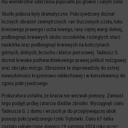
mu wielokrotne uderzenia pięściami po głowie i całym ciele.
Skutki pobicia były dramatyczne. Pokrzywdzony doznał
licznych obrażeń zewnętrznych: ran tłuczonych czoła, łuku
brwiowego prawego i ucha lewego, rany ciętej wargi dolnej,
podbiegnięć krwawych okolic oczodołów, rozległych otarć
naskórka oraz podbiegnięć krwawych na kończynach
górnych, dolnych, brzuchu i klatce piersiowej. Tadeusz G.
doznał krwiaka podtwardówkowego prawej półkuli mózgowej
oraz obrzęku mózgu. Obrażenia te doprowadziły do ostrej
niewydolności krążeniowo-oddechowej i w konsekwencji do
zgonu pokrzywdzoego.
Prokuratura ustaliła, że bracia nie wezwali pomocy. Zamiast
tego podjęli próbę zatarcia śladów zbrodni. Wyciągnęli ciało
Tadeusza G. z domu i wrzucili je do przepływającej obok
posesji pokrzywdzonego rzeki Trybówki. Ciało 67-latka
zostało odnalezione dopiero 19 sierpnia 2024 roku przez