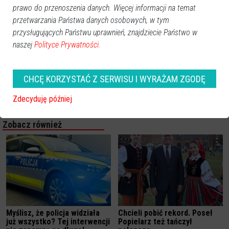
prawo do przenoszenia danych. Więcej informacji na temat
przetwarzania Państwa danych osobowych, w tym
przysługujących Państwu uprawnień, znajdziecie Państwo w
naszej
Polityce Prywatności.
CHCĘ KORZYSTAĆ Z SERWISU I WYRAŻAM ZGODĘ
Zdecyduję później
Zobacz również
Myślisz, że policja widziała
Chcieli pobić rekord. Poseł
już wszystko? Tej interwencji
Popielarz też tańczył