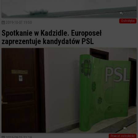
138
Ostrołęka
2019-10-07 19:50
Spotkanie w Kadzidle. Europoseł
zaprezentuje kandydatów PSL
8
Powiat ostrołecki
2019-09-25 21:18