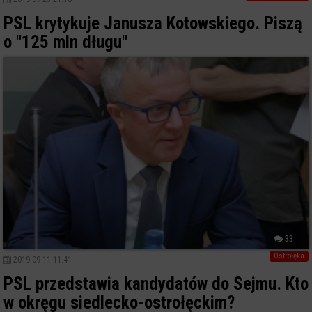
PSL krytykuje Janusza Kotowskiego. Piszą
o "125 mln długu"
33
Ostrołęka
2019-09-11 11:41
PSL przedstawia kandydatów do Sejmu. Kto
w okręgu siedlecko-ostrołęckim?