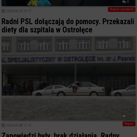
8
Powiat ostrołecki
2020-06-29 15:17
Radni PSL dołączają do pomocy. Przekazali
diety dla szpitala w Ostrołęce
7
Region
2020-04-08 11:15
Zapowiedzi były, brak działania. Radny