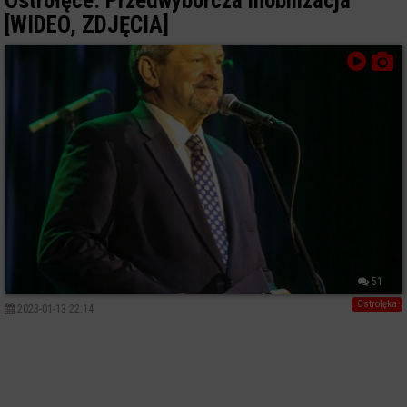
Ostrołęce. Przedwyborcza mobilizacja
[WIDEO, ZDJĘCIA]
51
Ostrołęka
2023-01-13 22:14