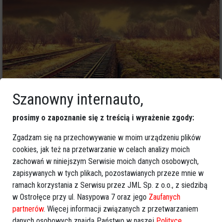
Szanowny internauto,
prosimy o zapoznanie się z treścią i wyrażenie zgody:
4
Zgadzam się na przechowywanie w moim urządzeniu plików
Ostrołęka
2021-12-15 11:24
cookies, jak też na przetwarzanie w celach analizy moich
Kongres PSL. Minuta ciszy. Wspomniano
zachowań w niniejszym Serwisie moich danych osobowych,
śp. Mariana Krupińskiego
zapisywanych w tych plikach, pozostawianych przeze mnie w
ramach korzystania z Serwisu przez JML Sp. z o.o., z siedzibą
w Ostrołęce przy ul. Nasypowa 7 oraz jego
Zaufanych
partnerów
. Więcej informacji związanych z przetwarzaniem
danych osobowych znajdą Państwo w naszej
Polityce