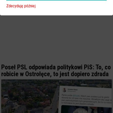
Zdecyduję później
Poseł PSL odpowiada politykowi PiS: To, co
robicie w Ostrołęce, to jest dopiero zdrada