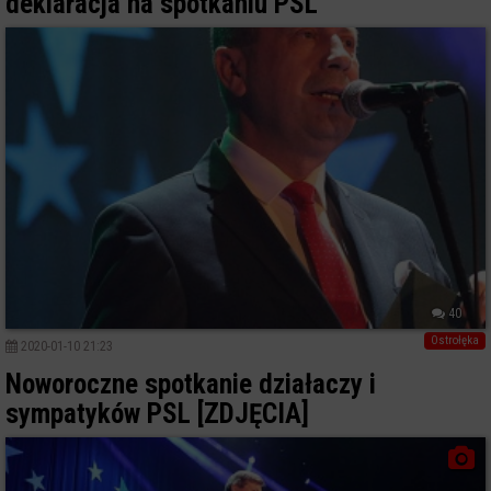
deklaracja na spotkaniu PSL
40
Ostrołęka
2020-01-10 21:23
Noworoczne spotkanie działaczy i
sympatyków PSL [ZDJĘCIA]