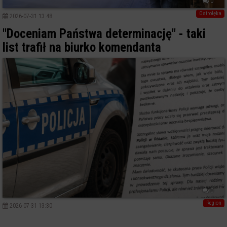
0
Ostrołęka
2026-07-31 13:48
"Doceniam Państwa determinację" - taki
list trafił na biurko komendanta
0
Region
2026-07-31 13:30