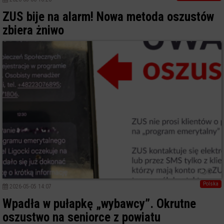
ZUS bije na alarm! Nowa metoda oszustów
zbiera żniwo
0
Polska
2026-05-05 14:07
Wpadła w pułapkę „wybawcy”. Okrutne
oszustwo na seniorce z powiatu