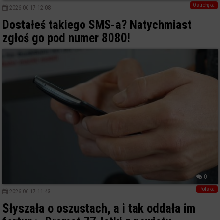
Ostrołęka
2026-06-17 12:08
Dostałeś takiego SMS-a? Natychmiast
zgłoś go pod numer 8080!
0
Polska
2026-06-17 11:43
Słyszała o oszustach, a i tak oddała im