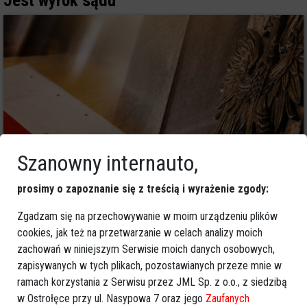
Jest wyrok sądu
Szanowny internauto,
prosimy o zapoznanie się z treścią i wyrażenie zgody:
7
Ostrołęka
Zgadzam się na przechowywanie w moim urządzeniu plików
2026-07-09 12:27
cookies, jak też na przetwarzanie w celach analizy moich
Kulisy seks-szantażu. Jeden fałszywy krok
zachowań w niniejszym Serwisie moich danych osobowych,
i kłopoty gwarantowane
zapisywanych w tych plikach, pozostawianych przeze mnie w
ramach korzystania z Serwisu przez JML Sp. z o.o., z siedzibą
w Ostrołęce przy ul. Nasypowa 7 oraz jego
Zaufanych