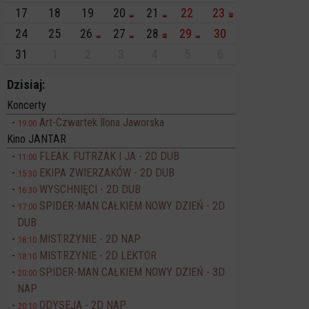
17
18
19
20
21
22
23
24
25
26
27
28
29
30
31
1
2
3
4
5
6
Dzisiaj:
Koncerty
Art-Czwartek Ilona Jaworska
19:00
Kino JANTAR
FLEAK. FUTRZAK I JA - 2D DUB
11:00
EKIPA ZWIERZAKÓW - 2D DUB
15:30
WYSCHNIĘCI - 2D DUB
16:30
SPIDER-MAN CAŁKIEM NOWY DZIEŃ - 2D
17:00
DUB
MISTRZYNIE - 2D NAP
18:10
MISTRZYNIE - 2D LEKTOR
18:10
SPIDER-MAN CAŁKIEM NOWY DZIEŃ - 3D
20:00
NAP
ODYSEJA - 2D NAP
20:10