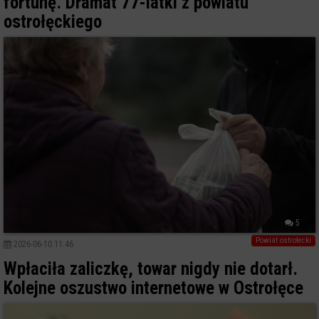
fortunę. Dramat 77-latki z powiatu
ostrołęckiego
5
Powiat ostrołecki
2026-06-10 11:46
Wpłaciła zaliczkę, towar nigdy nie dotarł.
Kolejne oszustwo internetowe w Ostrołęce