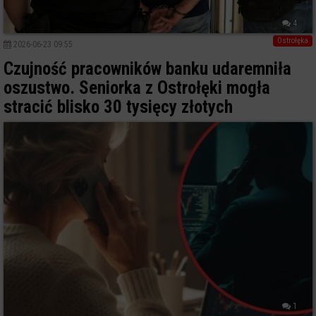
4
Ostrołęka
2026-06-23 09:55
Czujność pracowników banku udaremniła
oszustwo. Seniorka z Ostrołęki mogła
stracić blisko 30 tysięcy złotych
1