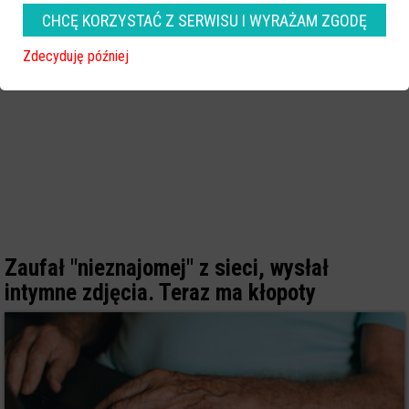
CHCĘ KORZYSTAĆ Z SERWISU I WYRAŻAM ZGODĘ
Zdecyduję później
Zaufał "nieznajomej" z sieci, wysłał
intymne zdjęcia. Teraz ma kłopoty