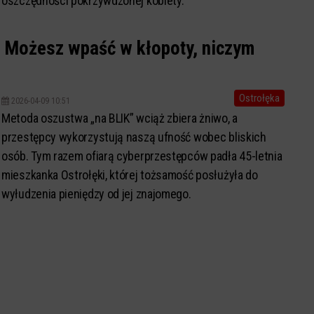
oszczędności pokrzywdzonej kobiety.
! Możesz wpaść w kłopoty, niczym
Ostrołęka
2026-04-09 10:51
Metoda oszustwa „na BLIK” wciąż zbiera żniwo, a
przestępcy wykorzystują naszą ufność wobec bliskich
osób. Tym razem ofiarą cyberprzestępców padła 45-letnia
mieszkanka Ostrołęki, której tożsamość posłużyła do
wyłudzenia pieniędzy od jej znajomego.