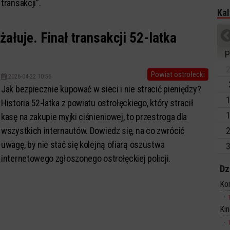
transakcji”.
Kal
żałuje. Finał transakcji 52-latka
P
2
Powiat ostrołecki
2026-04-22 10:56
Jak bezpiecznie kupować w sieci i nie stracić pieniędzy?
1
Historia 52-latka z powiatu ostrołęckiego, który stracił
1
kasę na zakupie myjki ciśnieniowej, to przestroga dla
wszystkich internautów. Dowiedz się, na co zwrócić
2
uwagę, by nie stać się kolejną ofiarą oszustwa
3
internetowego zgłoszonego ostrołęckiej policji.
Dz
Ko
Ki