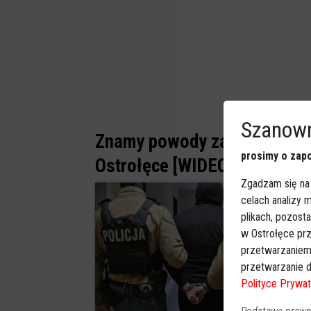
Szanown
Znamy powody zatrzymania 4
prosimy o zapo
Ostrołęce [WIDEO]
Zgadzam się na
celach analizy
plikach, pozost
w Ostrołęce prz
przetwarzaniem
przetwarzanie d
Polityce Prywat