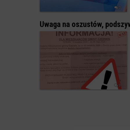
0
Uwaga na oszustów, podszyw
0