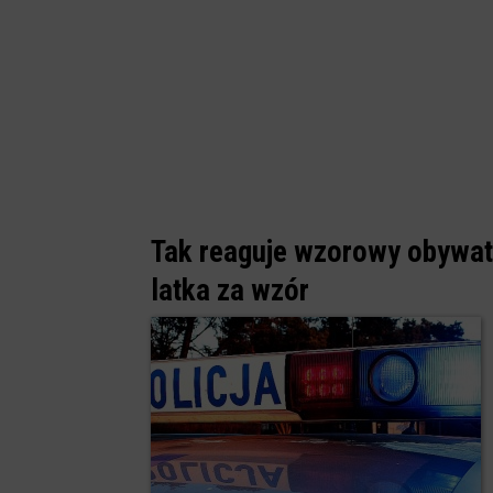
Tak reaguje wzorowy obywate
latka za wzór