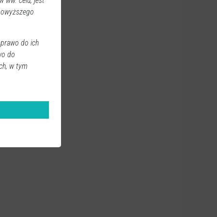
 ww. celu, jest
 powyższego
 prawo do ich
wo do
ch, w tym