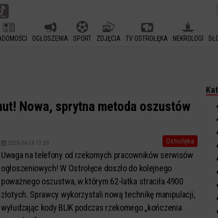
ADOMOŚCI
OGŁOSZENIA
SPORT
ZDJĘCIA
TV OSTROŁĘKA
NEKROLOGI
SŁ
Kat
minut! Nowa, sprytna metoda oszustów
Ostrołęka
2026-04-24 13:39
Uwaga na telefony od rzekomych pracowników serwisów
ogłoszeniowych! W Ostrołęce doszło do kolejnego
poważnego oszustwa, w którym 62-latka straciła 4900
złotych. Sprawcy wykorzystali nową technikę manipulacji,
wyłudzając kody BLIK podczas rzekomego „kończenia