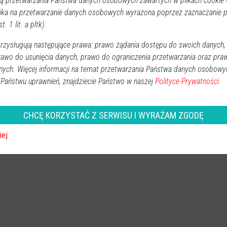
 przetwarzania Państwa danych osobowych zawartych w plikach cookie w
ika na przetwarzanie danych osobowych wyrażona poprzez zaznaczanie
t. 1 lit. a pltk).
 tak przelał kasę. Kulisy kradzieży w
zysługują następujące prawa: prawo żądania dostępu do swoich danych,
rawo do usunięcia danych, prawo do ograniczenia przetwarzania oraz pra
Powiat ostrołecki
nych. Więcej informacji na temat przetwarzania Państwa danych osobowy
2026-04-16 10:43
Wiedza o zagrożeniach nie zawsze wystarcza, by uniknąć
 Państwu uprawnień, znajdziecie Państwo w naszej
Polityce Prywatności.
kradzieży. Przekonał się o tym mieszkaniec okolic
Ostrołęki, który uwierzył w rzekomy atak hakerski na
CHCĘ KORZYSTAĆ Z SERWISU I WYRAŻAM ZGODĘ
swoje konto i przelał fortunę na rachunek oszustów.
Publikujemy szczegóły tej bulwersującej sprawy oraz
iej
wyjaśniamy, jak działają mechanizmy manipulacji, przed
którymi ostrzega policja.