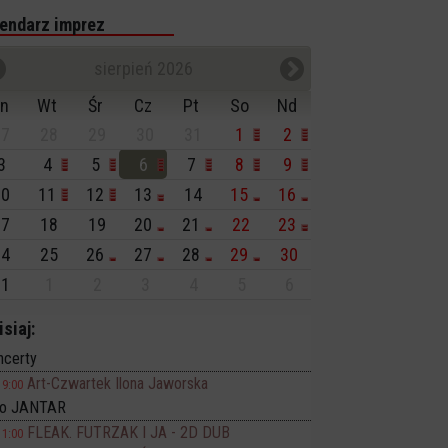
endarz imprez
sierpień 2026
n
Wt
Śr
Cz
Pt
So
Nd
7
28
29
30
31
1
2
3
4
5
6
7
8
9
0
11
12
13
14
15
16
7
18
19
20
21
22
23
4
25
26
27
28
29
30
1
1
2
3
4
5
6
isiaj:
ncerty
Art-Czwartek Ilona Jaworska
19:00
no JANTAR
FLEAK. FUTRZAK I JA - 2D DUB
11:00