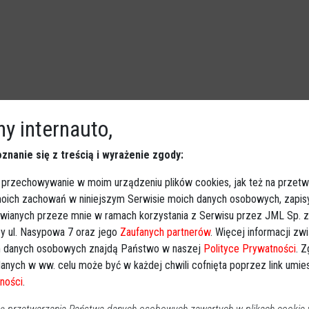
y internauto,
0-latka. Akcja kontrterrorystów w
znanie się z treścią i wyrażenie zgody:
 przechowywanie w moim urządzeniu plików cookies, jak też na przetw
Ostrołęka
2026-04-16 12:23
 moich zachowań w niniejszym Serwisie moich danych osobowych, zapi
To była jedna z najbardziej widowiskowych akcji policji w
awianych przeze mnie w ramach korzystania z Serwisu przez JML Sp. z o
ostatnim czasie na terenie naszego miasta. Zatrzymanie
y ul. Nasypowa 7 oraz jego
Zaufanych partnerów
. Więcej informacji zw
40-latka, o którym informowaliśmy Was jako pierwsi już
 danych osobowych znajdą Państwo w naszej
Polityce Prywatności
. 
wczoraj, miało miejsce w rejonie DH Zorza w Ostrołęce.
anych w ww. celu może być w każdej chwili cofnięta poprzez link umi
ności
.
Dziś znamy już oficjalne powody działań służb.