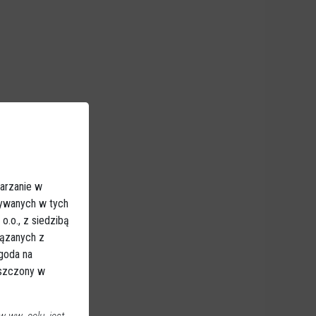
arzanie w
sywanych w tych
.o., z siedzibą
iązanych z
Zgoda na
eszczony w